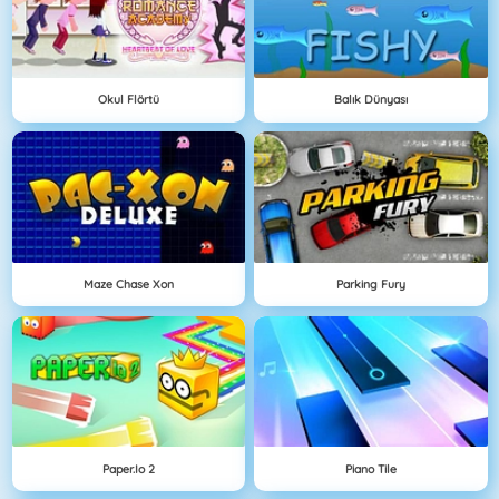
Okul Flörtü
Balık Dünyası
Maze Chase Xon
Parking Fury
Paper.io 2
Piano Tile