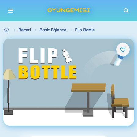
Beceri
Basit Eğlence
Flip Bottle