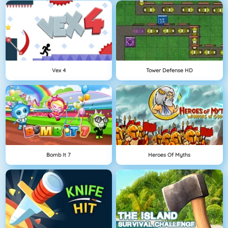
Vex 4
Tower Defense HD
Bomb It 7
Heroes Of Myths