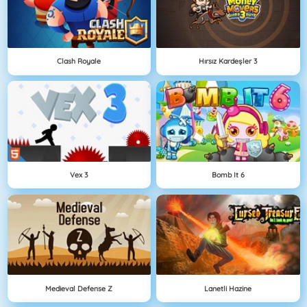
Clash Royale
Hırsız Kardeşler 3
Vex 3
Bomb It 6
Medieval Defense Z
Lanetli Hazine