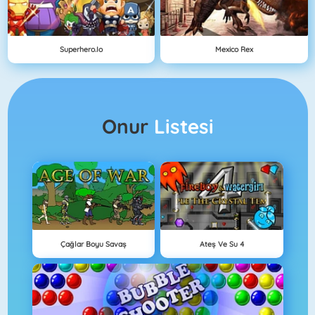
Superhero.io
Mexico Rex
Onur
Listesi
Çağlar Boyu Savaş
Ateş Ve Su 4