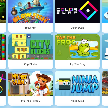
Blow Fish
Color Swap
City Blocks
Tap The Frog
My Free Farm 2
Ninja Jump