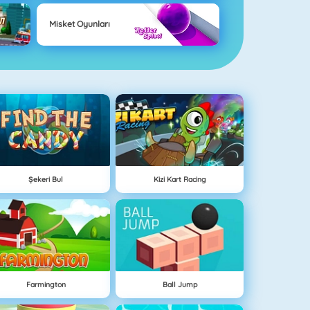
Misket Oyunları
Şekeri Bul
Kizi Kart Racing
Farmington
Ball Jump