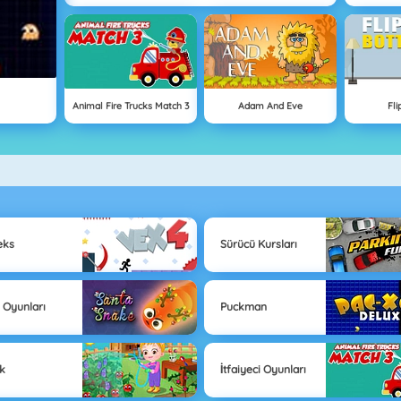
Animal Fire Trucks Match 3
Adam And Eve
Fli
eks
Sürücü Kursları
n Oyunları
Puckman
ik
İtfaiyeci Oyunları