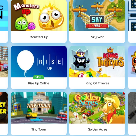
Monsters Up
Sky War
YENI
Rise Up Online
King Of Thieves
Tiny Town
Golden Acres