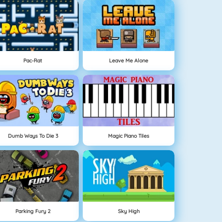
Pac-Rat
Leave Me Alone
Dumb Ways To Die 3
Magic Piano Tiles
Parking Fury 2
Sky High