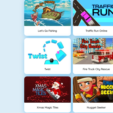
Let's Go Fishing
Traffic Run Online
Twist
Fire Truck City Rescue
Xmas Magic Tiles
Nugget Seeker