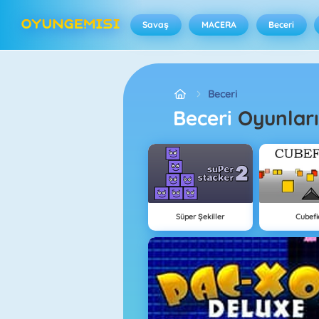
Savaş
MACERA
Beceri
Beceri
Beceri
Oyunları
Süper Şekiller
Cubefi