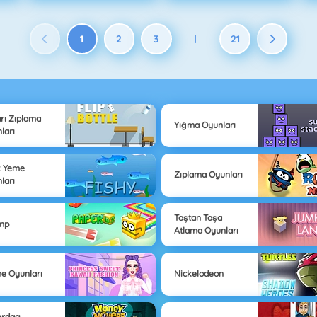
1
2
3
21
|
rı Zıplama
Yığma Oyunları
ları
k Yeme
Zıplama Oyunları
ları
Taştan Taşa
mp
Atlama Oyunları
e Oyunları
Nickelodeon
erdag