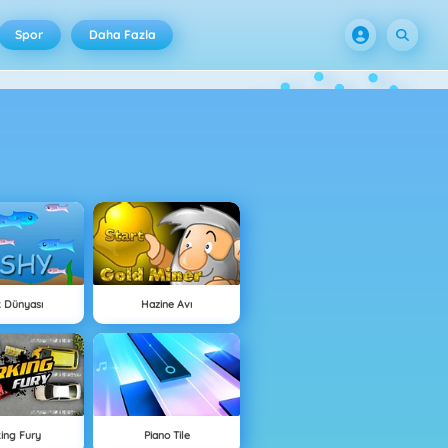
Spor
Daha Fazla
k Dünyası
Hazine Avı
king Fury
Piano Tile