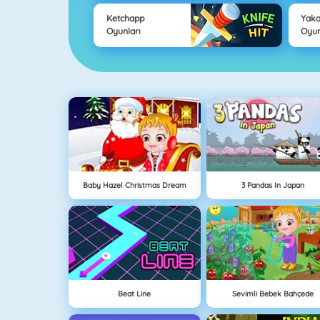
Ketchapp
Yak
Oyunları
Oyun
Baby Hazel Christmas Dream
3 Pandas In Japan
Beat Line
Sevimli Bebek Bahçede