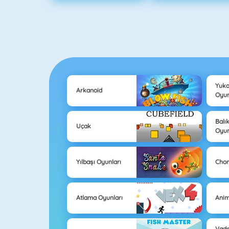
Yuka
Arkanoid
Oyun
Balı
Uçak
Oyun
Yılbaşı Oyunları
Cho
Atlama Oyunları
Anim
Vad