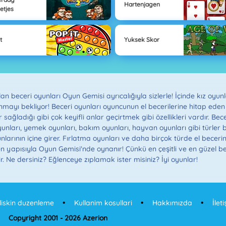
Hartenjagen
letjes
t
Yuksek Skor
 olan beceri oyunları Oyun Gemisi ayrıcalığıyla sizlerle! İçinde kız o
mayı bekliyor! Beceri oyunları oyuncunun el becerilerine hitap eden b
 sağladığı gibi çok keyifli anlar geçirtmek gibi özellikleri vardır. Be
 oyunları, yemek oyunları, bakım oyunları, hayvan oyunları gibi türler 
nlarının içine girer. Fırlatma oyunları ve daha birçok türde el becer
en yapısıyla Oyun Gemisi'nde oynanır! Çünkü en çeşitli ve en güzel be
. Ne dersiniz? Eğlenceye zıplamak ister misiniz? İyi oyunlar!
iliskin duzenleme
Kullanim kosullari
Hakkımızda
İlet
Copyright 2001 - 2026 Azerion