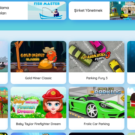
alama
Şirket Yönetmek
ları
Gold Miner Classic
Parking Fury 3
Baby Taylor Firefighter Dream
Frolic Car Parking