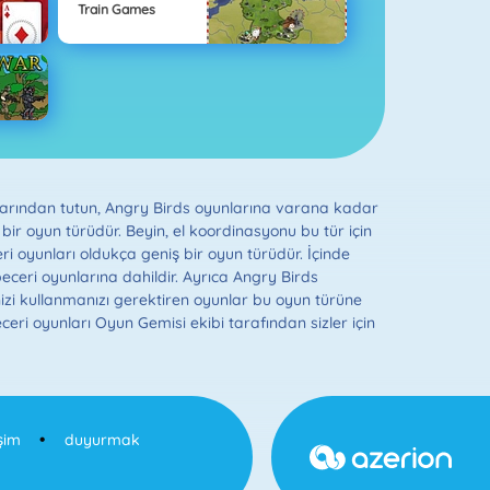
Train Games
yunlarından tutun, Angry Birds oyunlarına varana kadar
ir oyun türüdür. Beyin, el koordinasyonu bu tür için
ceri oyunları oldukça geniş bir oyun türüdür. İçinde
beceri oyunlarına dahildir. Ayrıca Angry Birds
inizi kullanmanızı gerektiren oyunlar bu oyun türüne
ceri oyunları Oyun Gemisi ekibi tarafından sizler için
işim
duyurmak