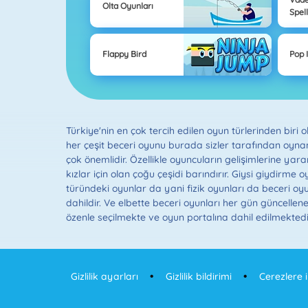
Olta Oyunları
Spel
Flappy Bird
Pop I
Türkiye'nin en çok tercih edilen oyun türlerinden biri
her çeşit beceri oyunu burada sizler tarafından oynan
çok önemlidir. Özellikle oyuncuların gelişimlerine yarar
kızlar için olan çoğu çeşidi barındırır. Giysi giydirme
türündeki oyunlar da yani fizik oyunları da beceri oyu
dahildir. Ve elbette beceri oyunları her gün güncellen
özenle seçilmekte ve oyun portalına dahil edilmektedir
Gizlilik ayarları
Gizlilik bildirimi
Cerezlere 