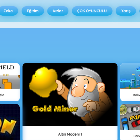
Zeka
Eğitim
Kızlar
ÇOK OYUNCULU
Yarış
eld
Balı
Altın Madeni 1
Par