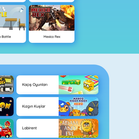
p Bottle
Mexico Rex
Kaçış Oyunları
Kızgın Kuşlar
Labirent