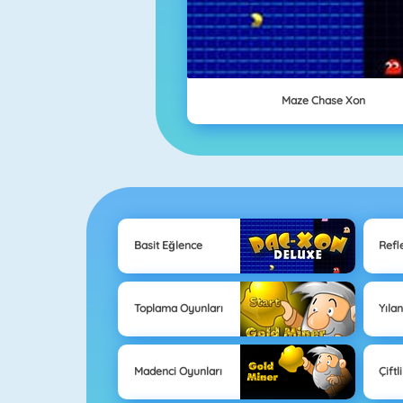
Maze Chase Xon
Basit Eğlence
Refl
Toplama Oyunları
Yıla
Madenci Oyunları
Çiftl