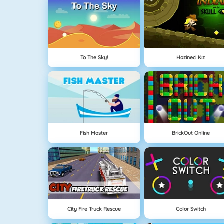
To The Sky!
Hazineci Kız
Fish Master
BrickOut Online
City Fire Truck Rescue
Color Switch