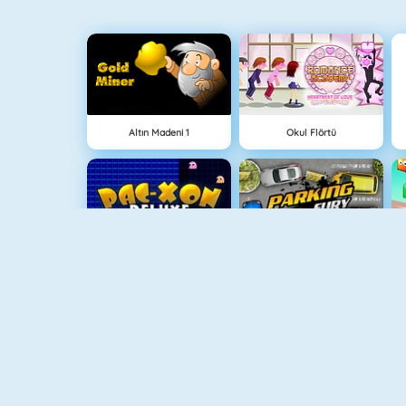
Altın Madeni 1
Okul Flörtü
Maze Chase Xon
Parking Fury
Animal Fire Trucks Match 3
Adam And Eve