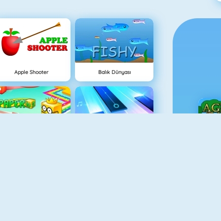
Apple Shooter
Balık Dünyası
Paper.io 2
Piano Tile
Ç
Eşleştir 2
Flip Bottle