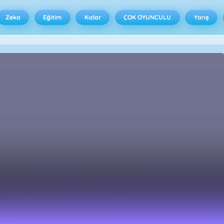
Zeka
Eğitim
Kızlar
ÇOK OYUNCULU
Yarış