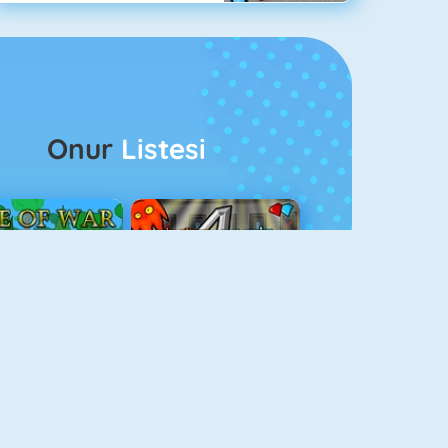
Onur
Listesi
ağlar Boyu Savaş
Ateş Ve Su 4