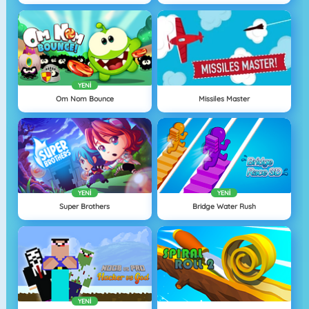
YENI
Om Nom Bounce
Missiles Master
YENI
YENI
Super Brothers
Bridge Water Rush
YENI