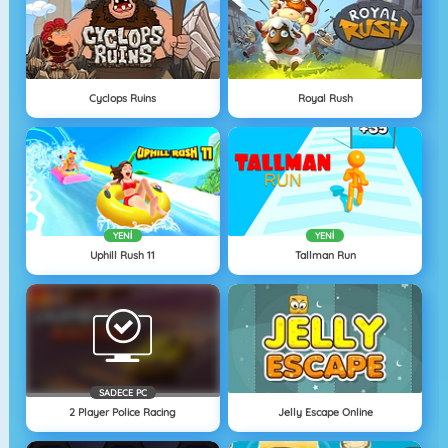
Cyclops Ruins
Royal Rush
YENI
YENI
Uphill Rush 11
Tallman Run
SADECE PC
2 Player Police Racing
Jelly Escape Online