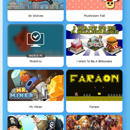
Air Wolves
Mushroom Fall
SADECE PC
Piranh.io
I Want To Be A Billionaire
Mr. Miner
Faraon