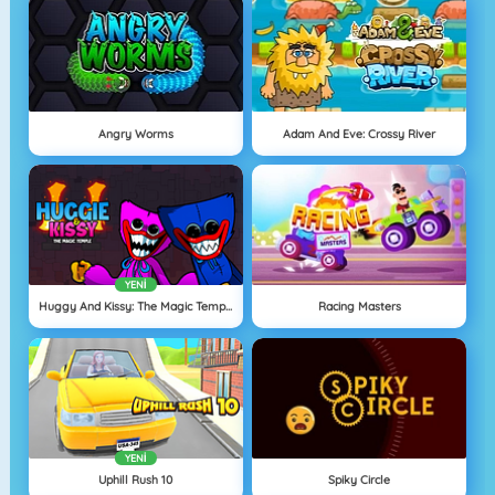
Angry Worms
Adam And Eve: Crossy River
YENI
Huggy And Kissy: The Magic Temple
Racing Masters
YENI
Uphill Rush 10
Spiky Circle