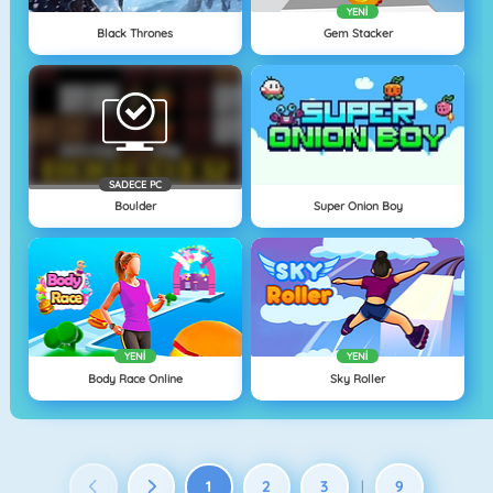
YENI
Black Thrones
Gem Stacker
SADECE PC
Boulder
Super Onion Boy
YENI
YENI
Body Race Online
Sky Roller
1
2
3
9
|