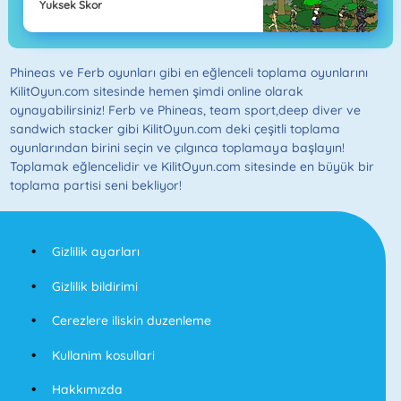
Yuksek Skor
Phineas ve Ferb oyunları gibi en eğlenceli toplama oyunlarını
KilitOyun.com sitesinde hemen şimdi online olarak
oynayabilirsiniz! Ferb ve Phineas, team sport,deep diver ve
sandwich stacker gibi KilitOyun.com deki çeşitli toplama
oyunlarından birini seçin ve çılgınca toplamaya başlayın!
Toplamak eğlencelidir ve KilitOyun.com sitesinde en büyük bir
toplama partisi seni bekliyor!
Gizlilik ayarları
Gizlilik bildirimi
Cerezlere iliskin duzenleme
Kullanim kosullari
Hakkımızda