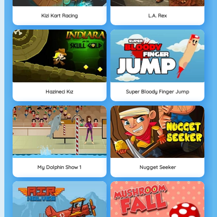
Kizi Kart Racing
L.A. Rex
Hazineci Kız
Super Bloody Finger Jump
My Dolphin Show 1
Nugget Seeker