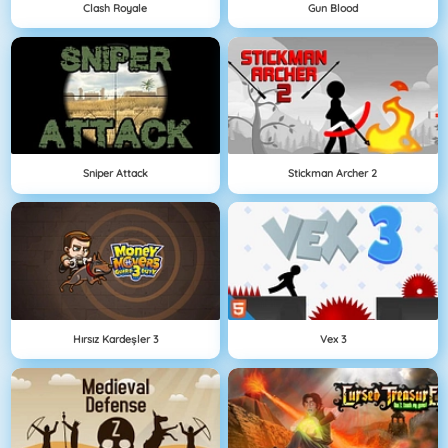
Clash Royale
Gun Blood
Sniper Attack
Stickman Archer 2
Hırsız Kardeşler 3
Vex 3