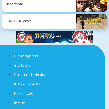
İlerle Ve Vur
Run N Gun Games
Gizlilik ayarları
Gizlilik bildirimi
Cerezlere iliskin duzenleme
Kullanim kosullari
Hakkımızda
İletişim