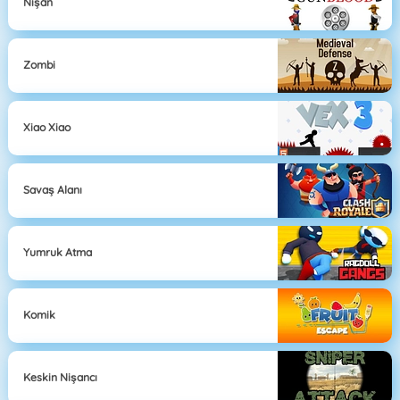
Nişan
Zombi
Xiao Xiao
Savaş Alanı
Yumruk Atma
Komik
Keskin Nişancı