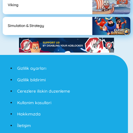
Viking
Simulation & Strategy
Gizlilik ayarları
Gizlilik bildirimi
Cerezlere iliskin duzenleme
Kullanim kosullari
Hakkımızda
İletişim