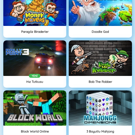
Paragöz Biraderler
Doodle God
YENI
Hız Tutkusu
Bob The Robber
Block World Online
3 Boyutlu Mahjong