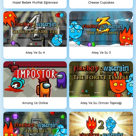
Hazel Bebek Mutfak Eğlencesi
Cheese Cupcakes
Ateş Ve Su 4
Ateş Ve Su 3
Among Us Online
Ateş Ve Su: Orman Tapınağı