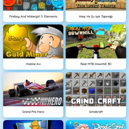
Fireboy And Watergirl 5: Elements
Ateş Ve Su Işık Tapınağı
Hazine Avı
Real MTB Downhill 3D
Grand Prix Hero
Grindcraft