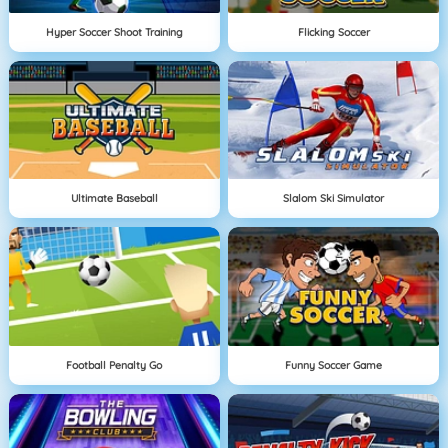
Hyper Soccer Shoot Training
Flicking Soccer
Ultimate Baseball
Slalom Ski Simulator
Football Penalty Go
Funny Soccer Game