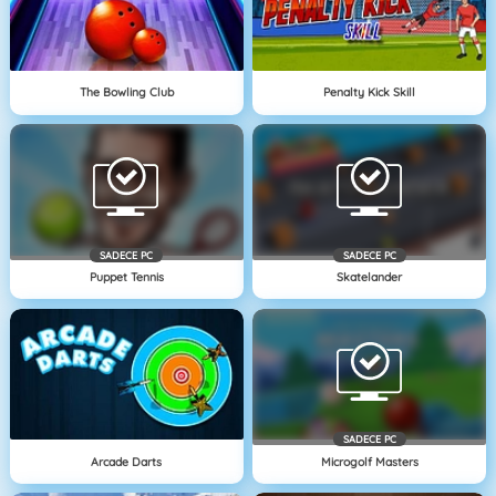
The Bowling Club
Penalty Kick Skill
SADECE PC
SADECE PC
Puppet Tennis
Skatelander
SADECE PC
Arcade Darts
Microgolf Masters