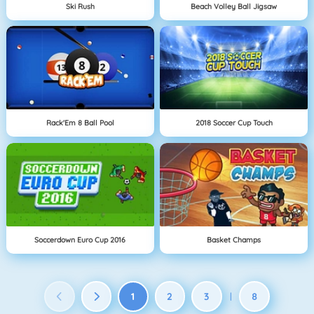
Ski Rush
Beach Volley Ball Jigsaw
Rack'Em 8 Ball Pool
2018 Soccer Cup Touch
Soccerdown Euro Cup 2016
Basket Champs
1
2
3
8
|