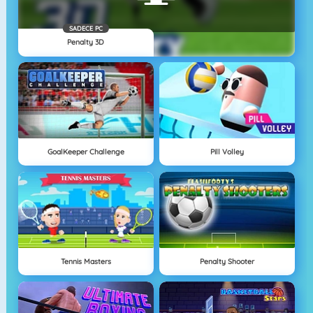
SADECE PC
Penalty 3D
GoalKeeper Challenge
Pill Volley
Tennis Masters
Penalty Shooter