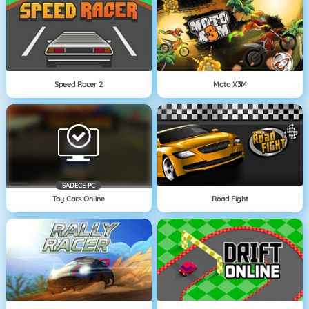
Speed Racer 2
Moto X3M
SADECE PC
Toy Cars Online
Road Fight