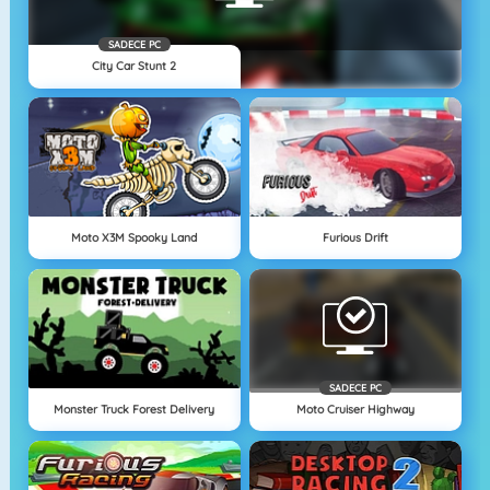
SADECE PC
City Car Stunt 2
Moto X3M Spooky Land
Furious Drift
SADECE PC
Monster Truck Forest Delivery
Moto Cruiser Highway