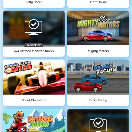
Rally Racer
Drift Online
SADECE PC
4x4 Offroad Monster Trucks
Mighty Motors
Sprint Club Nitro
Drag Racing