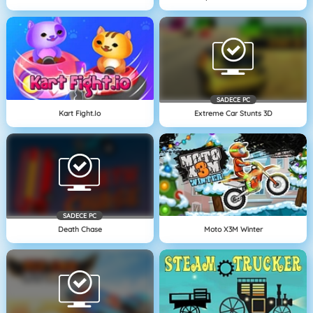
SADECE PC
Kart Fight.io
Extreme Car Stunts 3D
SADECE PC
Death Chase
Moto X3M Winter