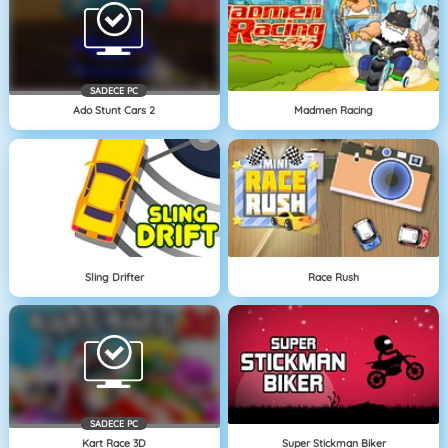
SADECE PC
Ado Stunt Cars 2
Madmen Racing
Sling Drifter
Race Rush
SADECE PC
Kart Race 3D
Super Stickman Biker