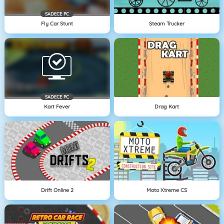
SADECE PC
Fly Car Stunt
Steam Trucker
SADECE PC
Kart Fever
Drag Kart
Drift Online 2
Moto Xtreme CS