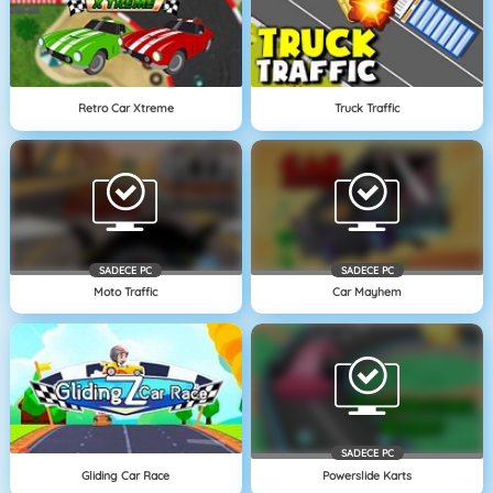
Retro Car Xtreme
Truck Traffic
SADECE PC
SADECE PC
Moto Traffic
Car Mayhem
SADECE PC
Gliding Car Race
Powerslide Karts