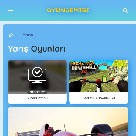
Yarış
Yarış
Oyunları
SADECE PC
Süper Drift 3D
Real MTB Downhill 3D