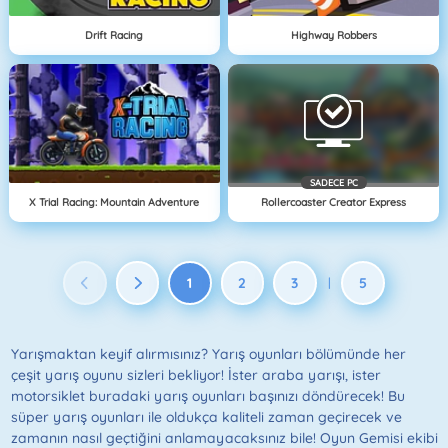
Drift Racing
Highway Robbers
SADECE PC
X Trial Racing: Mountain Adventure
Rollercoaster Creator Express
1
2
3
5
|
Yarışmaktan keyif alırmısınız? Yarış oyunları bölümünde her
çeşit yarış oyunu sizleri bekliyor! İster araba yarışı, ister
motorsiklet buradaki yarış oyunları başınızı döndürecek! Bu
süper yarış oyunları ile oldukça kaliteli zaman geçirecek ve
zamanın nasıl geçtiğini anlamayacaksınız bile! Oyun Gemisi ekibi