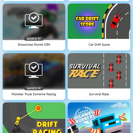
SADECE PC
Snowcross Stunts X3M
Car Drift Score
SADECE PC
Monster Truck Extreme Racing
Survival Race