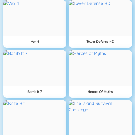
Vex 4
Tower Defense HD
Bomb It 7
Heroes Of Myths