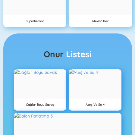
Superhero.io
Mexico Rex
Onur
Listesi
Çağlar Boyu Savaş
Ateş Ve Su 4