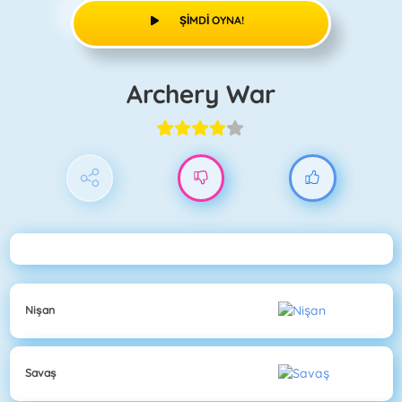
ŞIMDI OYNA!
Archery War
Nişan
Savaş