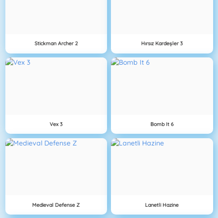
Stickman Archer 2
Hırsız Kardeşler 3
Vex 3
Bomb It 6
Medieval Defense Z
Lanetli Hazine