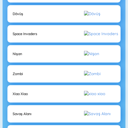
Dövüş
Space Invaders
Nişan
Zombi
Xiao Xiao
Savaş Alanı