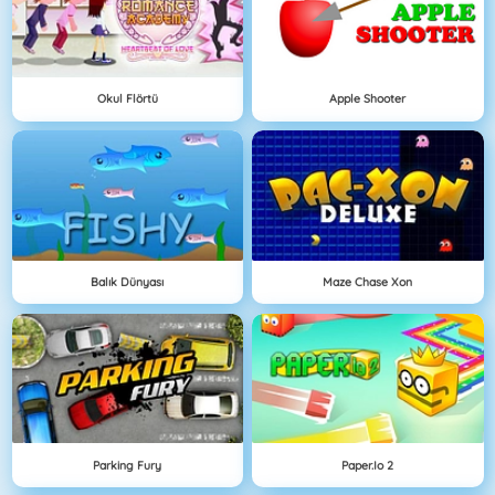
Okul Flörtü
Apple Shooter
Balık Dünyası
Maze Chase Xon
Parking Fury
Paper.io 2