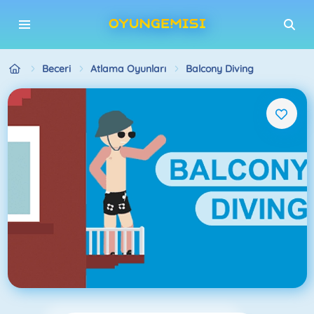
Beceri
Atlama Oyunları
Balcony Diving