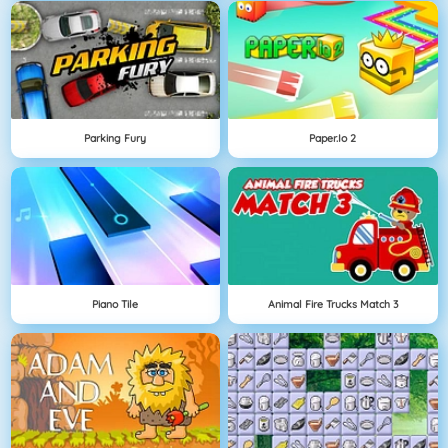
Parking Fury
Paper.io 2
Piano Tile
Animal Fire Trucks Match 3