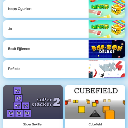
Kaçış Oyunları
.io
Basit Eğlence
Refleks
Süper Şekiller
Cubefield