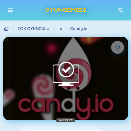
ÇOK OYUNCULU
.io
Candy.io
SADECE PC