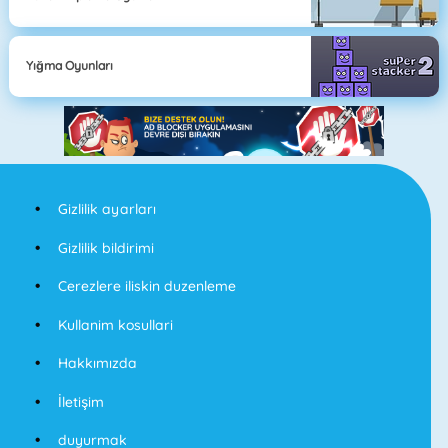
Yığma Oyunları
Gizlilik ayarları
Gizlilik bildirimi
Cerezlere iliskin duzenleme
Kullanim kosullari
Hakkımızda
İletişim
duyurmak