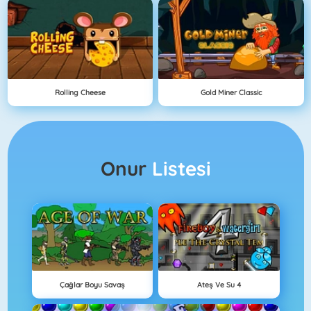
Rolling Cheese
Gold Miner Classic
Onur
Listesi
Çağlar Boyu Savaş
Ateş Ve Su 4