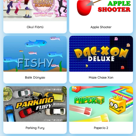
Okul Flörtü
Apple Shooter
Balık Dünyası
Maze Chase Xon
Parking Fury
Paper.io 2