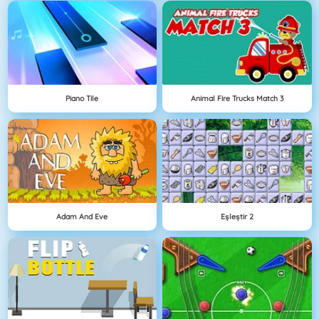
Piano Tile
Animal Fire Trucks Match 3
Adam And Eve
Eşleştir 2