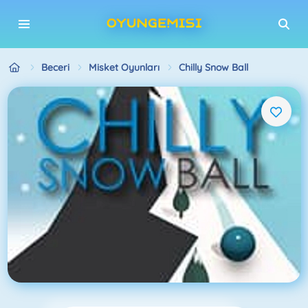
Beceri
Misket Oyunları
Chilly Snow Ball