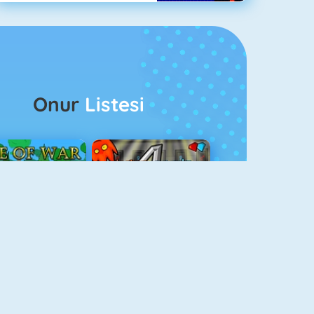
Onur
Listesi
ağlar Boyu Savaş
Ateş Ve Su 4