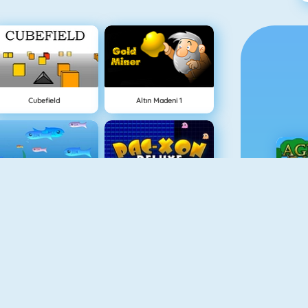
Cubefield
Altın Madeni 1
Balık Dünyası
Maze Chase Xon
Ç
Piano Tile
Animal Fire Trucks Match 3