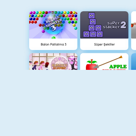
Balon Patlatma 3
Süper Şekiller
Okul Flörtü
Apple Shooter
Parking Fury
Paper.io 2