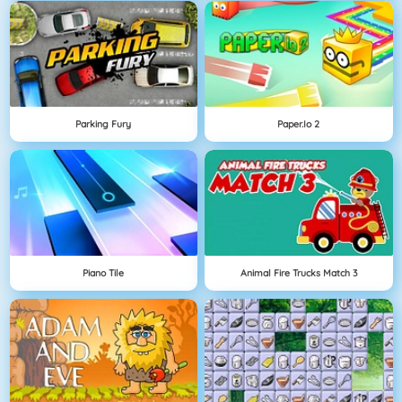
Parking Fury
Paper.io 2
Piano Tile
Animal Fire Trucks Match 3