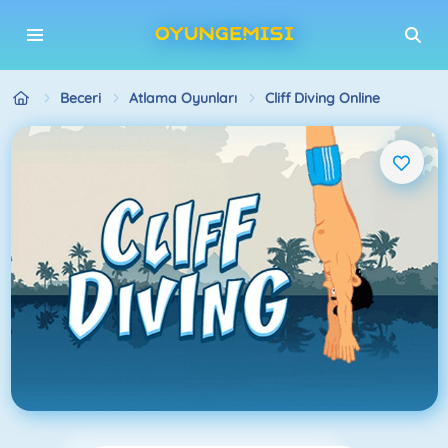
Beceri
Atlama Oyunları
Cliff Diving Online