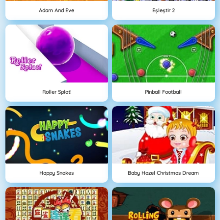
Adam And Eve
Eşleştir 2
Roller Splat!
Pinball Football
Happy Snakes
Baby Hazel Christmas Dream