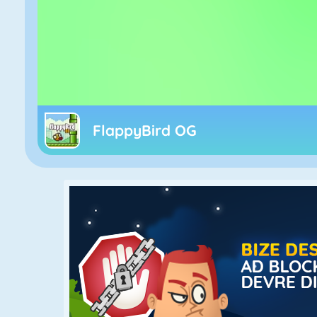
FlappyBird OG