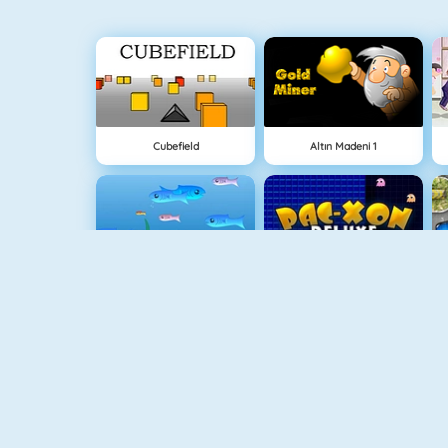
Cubefield
Altın Madeni 1
Balık Dünyası
Maze Chase Xon
Piano Tile
Animal Fire Trucks Match 3