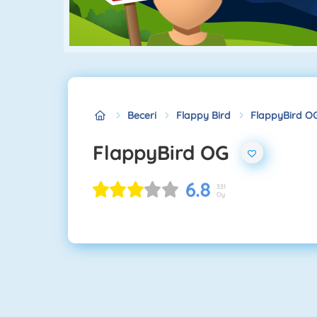
Beceri
Flappy Bird
FlappyBird O
FlappyBird OG
6.8
331
Oy