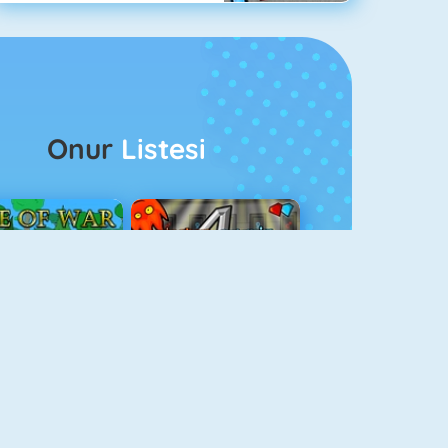
Onur
Listesi
ağlar Boyu Savaş
Ateş Ve Su 4