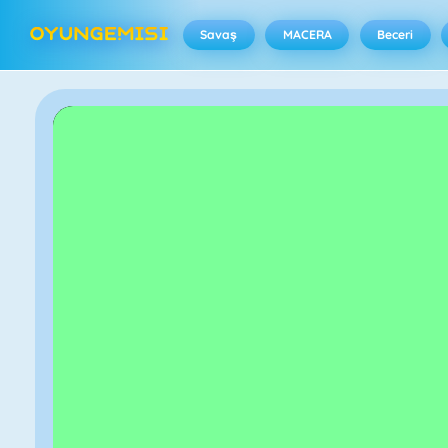
Savaş
MACERA
Beceri