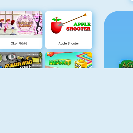
Okul Flörtü
Apple Shooter
Parking Fury
Paper.io 2
Ç
Adam And Eve
Eşleştir 2