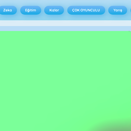
Zeka
Eğitim
Kızlar
ÇOK OYUNCULU
Yarış