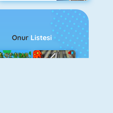
Onur
Listesi
ağlar Boyu Savaş
Ateş Ve Su 4