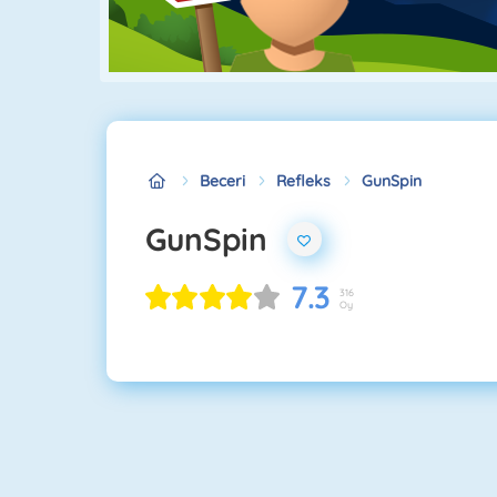
Beceri
Refleks
GunSpin
GunSpin
7.3
316
Oy