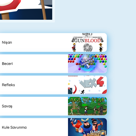
Nişan
Beceri
Refleks
Savaş
Kule Savunma