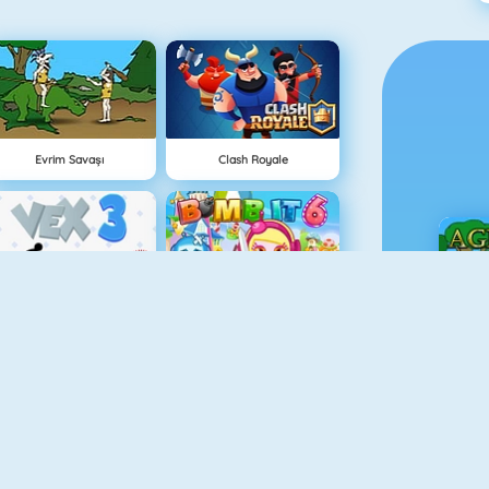
Evrim Savaşı
Clash Royale
Vex 3
Bomb It 6
Ç
Tower Defense HD
Bomb It 7