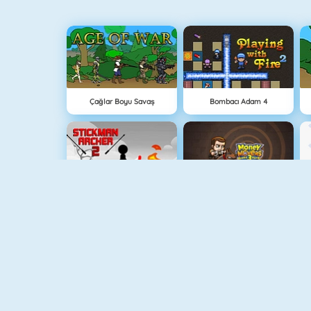
Çağlar Boyu Savaş
Bombacı Adam 4
Stickman Archer 2
Hırsız Kardeşler 3
Medieval Defense Z
Lanetli Hazine