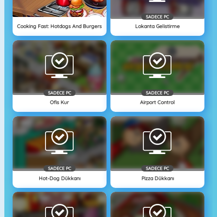
SADECE PC
Cooking Fast: Hotdogs And Burgers
Lokanta Gelistirme
SADECE PC
SADECE PC
Ofis Kur
Airport Control
SADECE PC
SADECE PC
Hot-Dog Dükkanı
Pizza Dükkanı