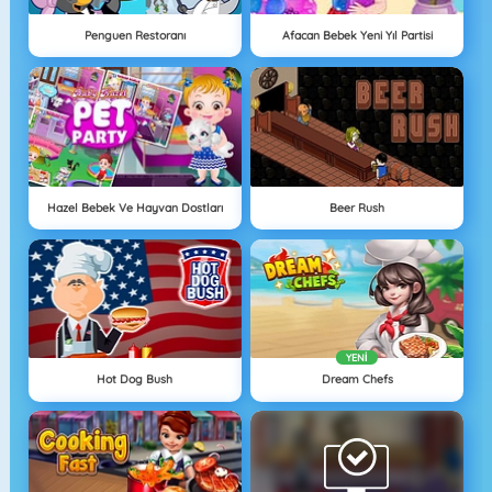
Penguen Restoranı
Afacan Bebek Yeni Yıl Partisi
Hazel Bebek Ve Hayvan Dostları
Beer Rush
YENI
Hot Dog Bush
Dream Chefs