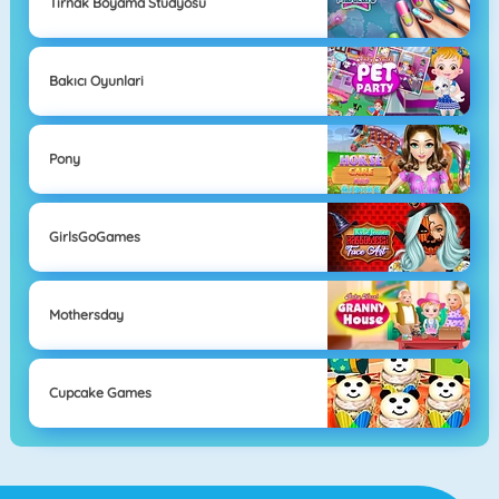
Tırnak Boyama Stüdyosu
Bakıcı Oyunlari
Pony
GirlsGoGames
Mothersday
Cupcake Games