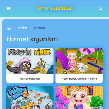
Kızlar
Hizmet
Hizmet
oyunlari
Garson Penguen
Hazel Bebek Çamaşır Yıkama