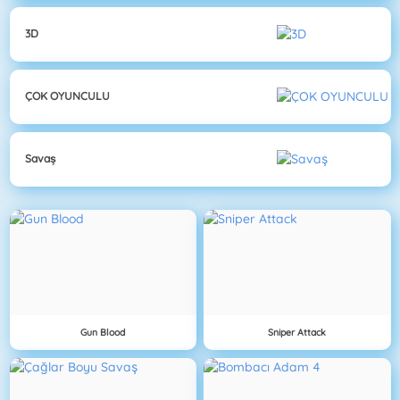
3D
ÇOK OYUNCULU
Savaş
Gun Blood
Sniper Attack