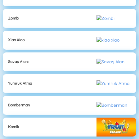
Zombi
Xiao Xiao
Savaş Alanı
Yumruk Atma
Bomberman
Komik