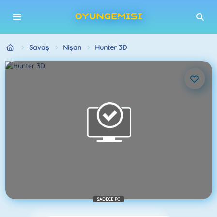
Savaş
Nişan
Hunter 3D
SADECE PC