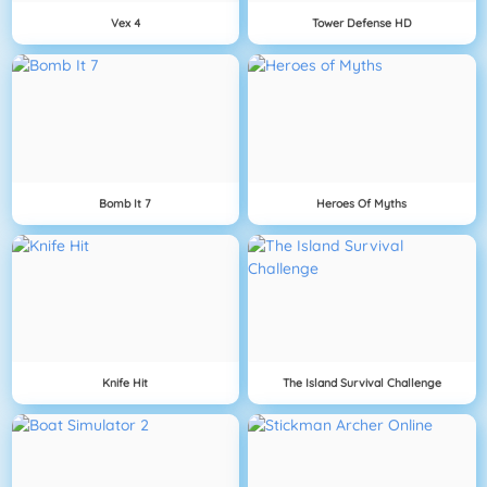
Vex 4
Tower Defense HD
Bomb It 7
Heroes Of Myths
Knife Hit
The Island Survival Challenge