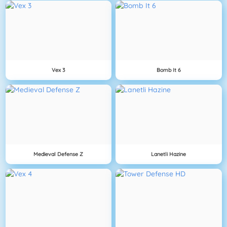
Vex 3
Bomb It 6
Medieval Defense Z
Lanetli Hazine