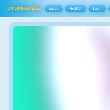
Savaş
MACERA
Beceri