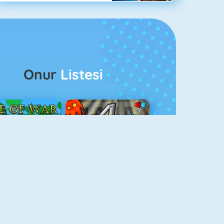
Onur
Listesi
ağlar Boyu Savaş
Ateş Ve Su 4