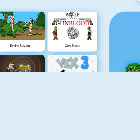
Evrim Savaşı
Gun Blood
Hırsız Kardeşler 3
Vex 3
Ç
Lanetli Hazine
Vex 4