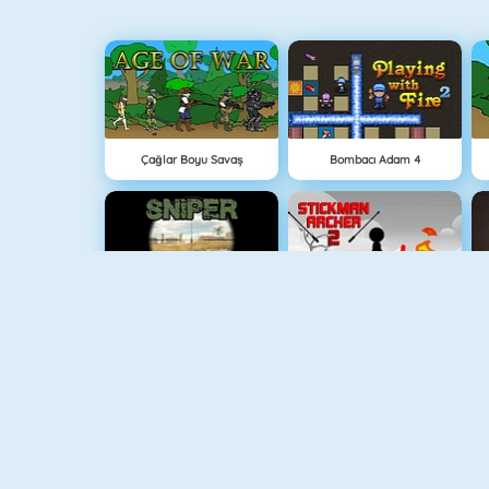
Çağlar Boyu Savaş
Bombacı Adam 4
Sniper Attack
Stickman Archer 2
Bomb It 6
Medieval Defense Z