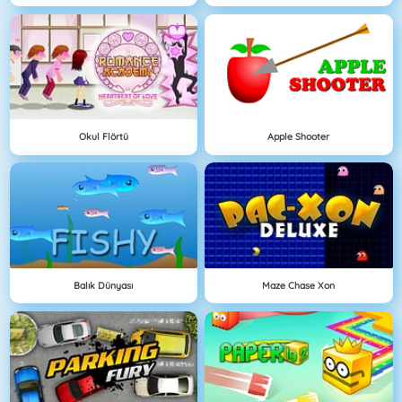
Okul Flörtü
Apple Shooter
Balık Dünyası
Maze Chase Xon