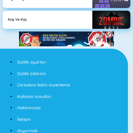
Koş Ve Kaç
Gizlilik ayarları
Gizlilik bildirimi
Cerezlere iliskin duzenleme
Kullanim kosullari
Hakkımızda
İletişim
duyurmak