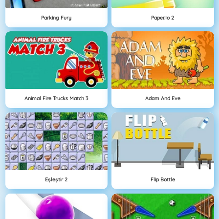
Parking Fury
Paper.io 2
Animal Fire Trucks Match 3
Adam And Eve
Eşleştir 2
Flip Bottle