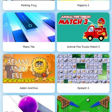
Parking Fury
Paper.io 2
Piano Tile
Animal Fire Trucks Match 3
Adam And Eve
Eşleştir 2