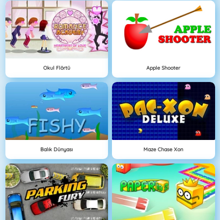
Okul Flörtü
Apple Shooter
Balık Dünyası
Maze Chase Xon