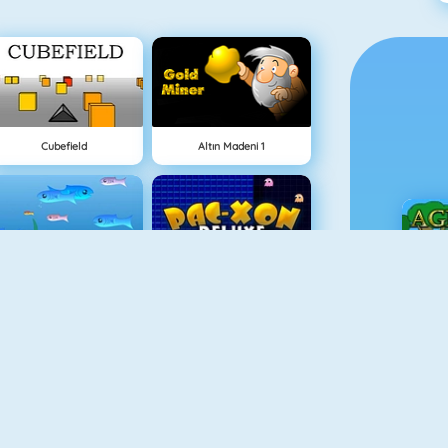
Cubefield
Altın Madeni 1
Balık Dünyası
Maze Chase Xon
Ç
Piano Tile
Animal Fire Trucks Match 3