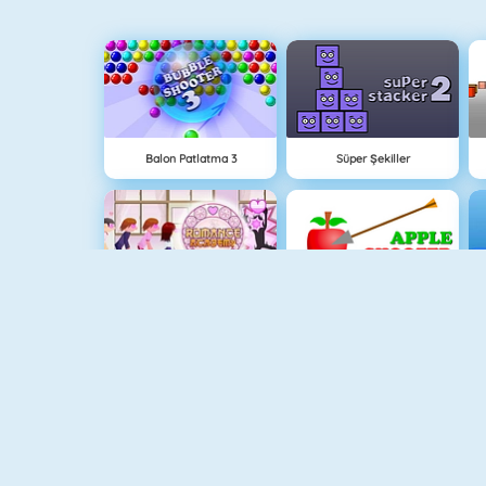
Balon Patlatma 3
Süper Şekiller
Okul Flörtü
Apple Shooter
Parking Fury
Paper.io 2