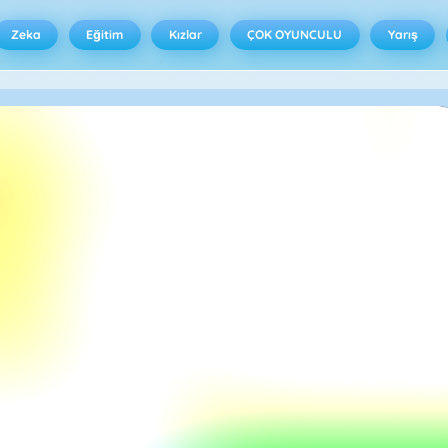
Zeka
Eğitim
Kızlar
ÇOK OYUNCULU
Yarış