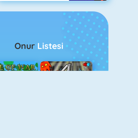
Onur
Listesi
ağlar Boyu Savaş
Ateş Ve Su 4