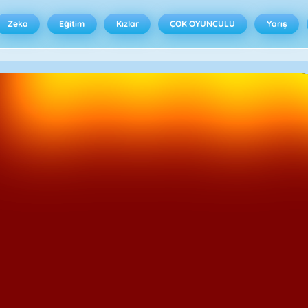
Zeka
Eğitim
Kızlar
ÇOK OYUNCULU
Yarış