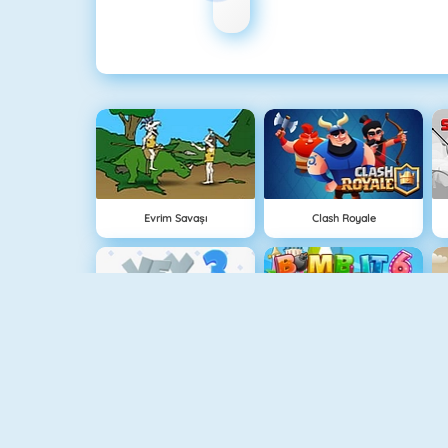
Evrim Savaşı
Clash Royale
Vex 3
Bomb It 6