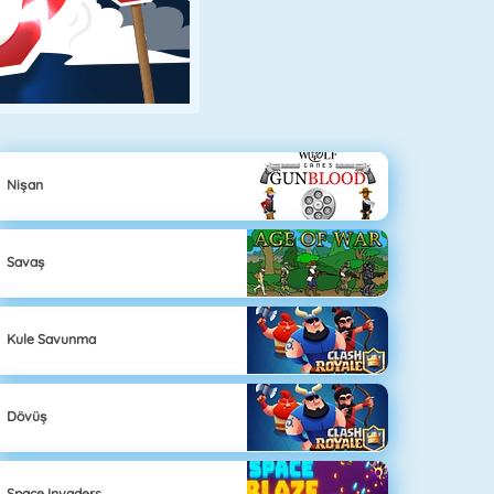
Nişan
Savaş
Kule Savunma
Dövüş
Space Invaders