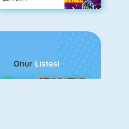
Onur
Listesi
ağlar Boyu Savaş
Ateş Ve Su 4