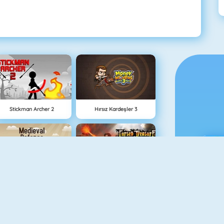
Stickman Archer 2
Hırsız Kardeşler 3
Medieval Defense Z
Lanetli Hazine
Ç