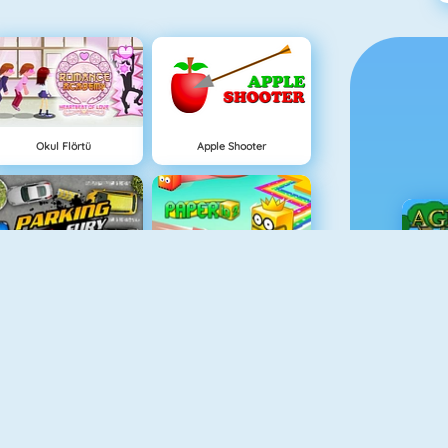
Okul Flörtü
Apple Shooter
Parking Fury
Paper.io 2
Ç
Eşleştir 2
Flip Bottle