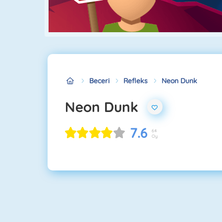
Beceri
Refleks
Neon Dunk
Neon Dunk
7.6
64
Oy