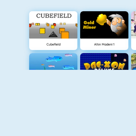
Cubefield
Altın Madeni 1
Balık Dünyası
Maze Chase Xon
Animal Fire Trucks Match 3
Adam And Eve