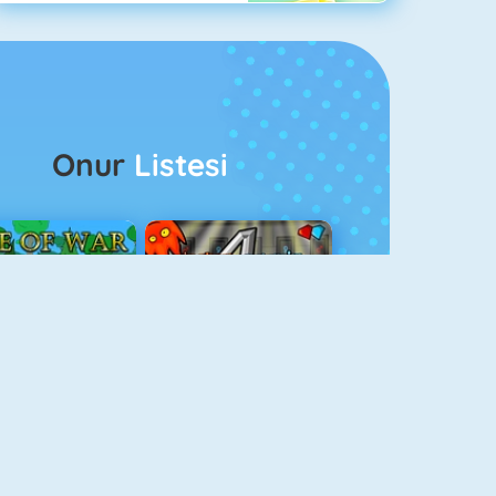
Onur
Listesi
ağlar Boyu Savaş
Ateş Ve Su 4