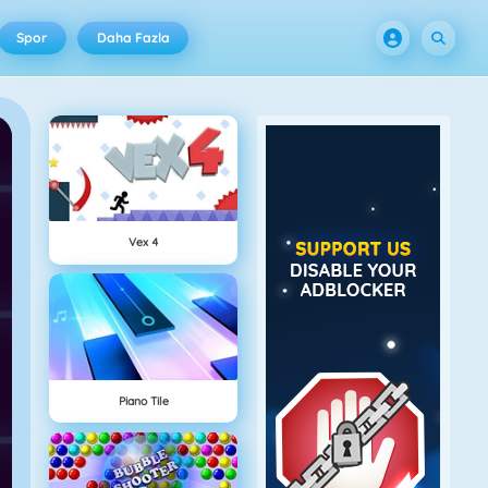
Spor
Daha Fazla
Vex 4
Piano Tile