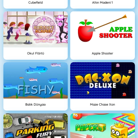
Cubefield
Altın Madeni 1
Okul Flörtü
Apple Shooter
Balık Dünyası
Maze Chase Xon