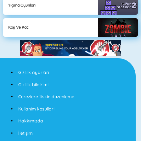
Yığma Oyunları
Koş Ve Kaç
Gizlilik ayarları
Gizlilik bildirimi
Cerezlere iliskin duzenleme
Kullanim kosullari
Hakkımızda
İletişim