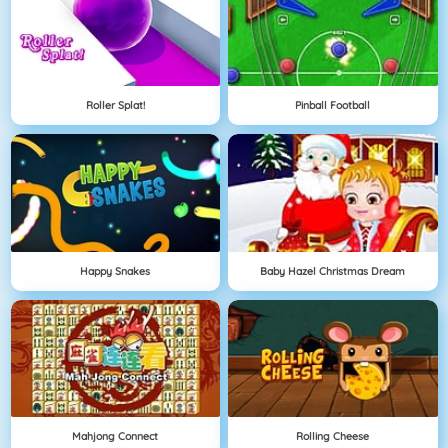
Roller Splat!
Pinball Football
Happy Snakes
Baby Hazel Christmas Dream
Mahjong Connect
Rolling Cheese