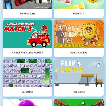
Parking Fury
Paper.io 2
Animal Fire Trucks Match 3
Adam And Eve
Eşleştir 2
Flip Bottle