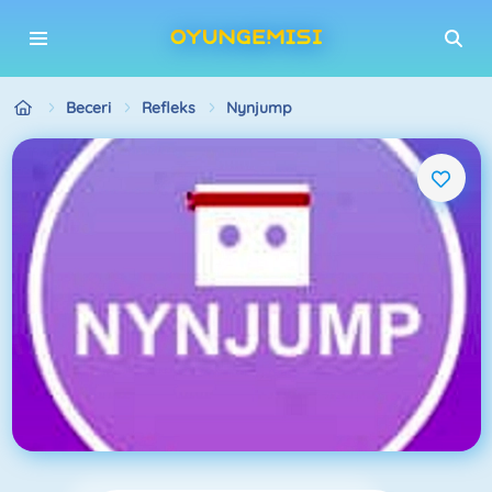
Beceri
Refleks
Nynjump