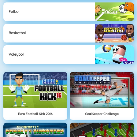
Futbol
Basketbol
Voleybol
Euro Football Kick 2016
GoalKeeper Challenge