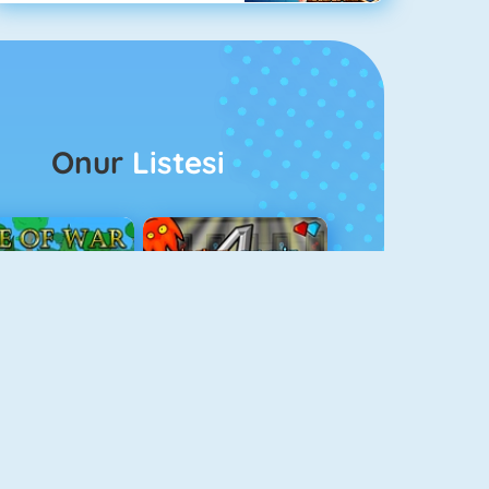
Onur
Listesi
ağlar Boyu Savaş
Ateş Ve Su 4