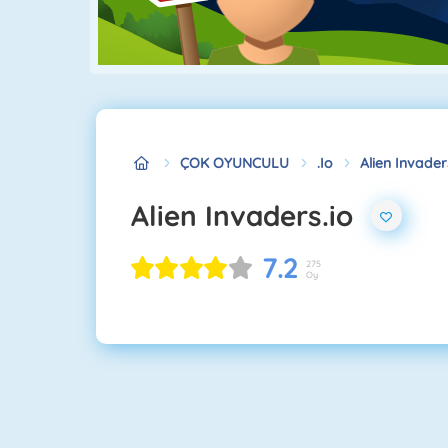
ÇOK OYUNCULU
.io
Alien Invader
Alien Invaders.io
7.2
275
Oy