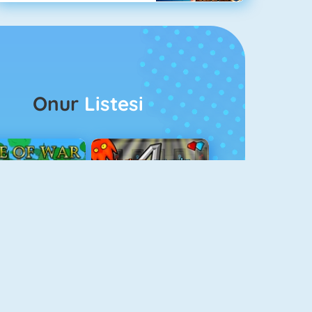
Onur
Listesi
ağlar Boyu Savaş
Ateş Ve Su 4