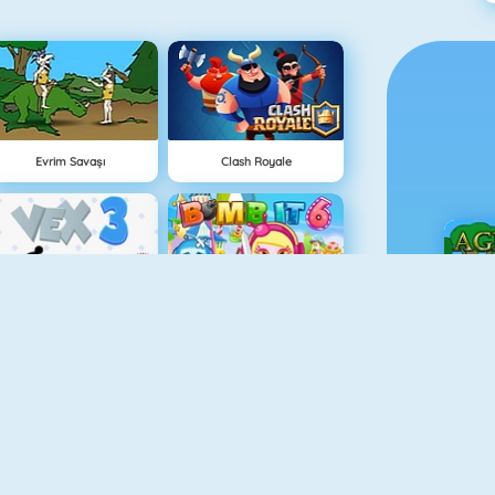
Evrim Savaşı
Clash Royale
Vex 3
Bomb It 6
Ç
Vex 4
Tower Defense HD