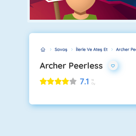
Savaş
İlerle Ve Ateş Et
Archer Pe
Archer Peerless
7.1
19
Oy