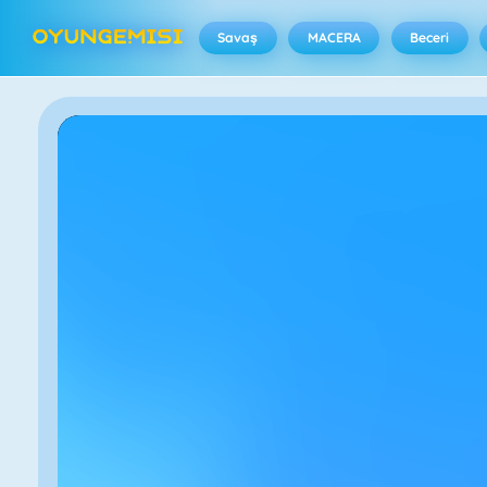
Savaş
MACERA
Beceri