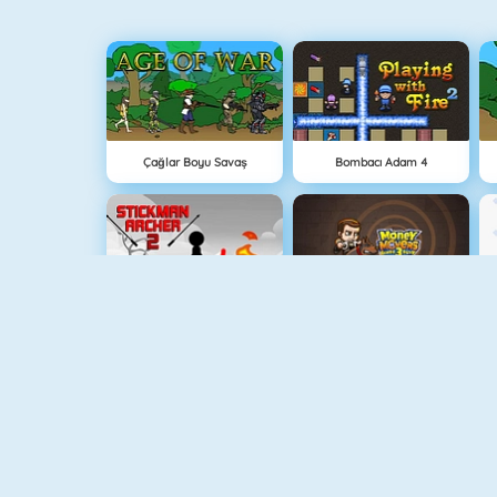
Çağlar Boyu Savaş
Bombacı Adam 4
Stickman Archer 2
Hırsız Kardeşler 3
Medieval Defense Z
Lanetli Hazine