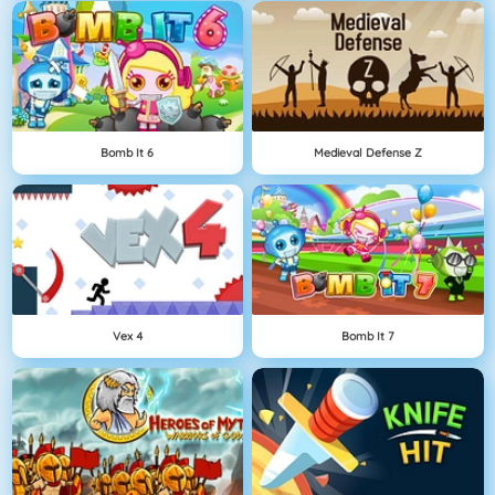
Bomb It 6
Medieval Defense Z
Vex 4
Bomb It 7