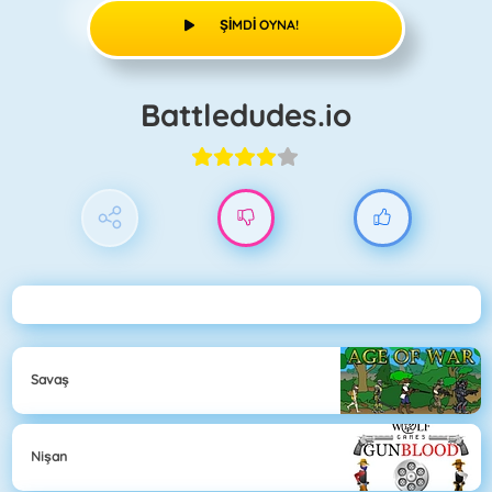
ŞIMDI OYNA!
Battledudes.io
Savaş
Nişan