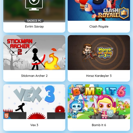
SADECE PC
Evrim Savaşı
Clash Royale
Stickman Archer 2
Hırsız Kardeşler 3
Vex 3
Bomb It 6