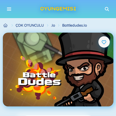
ÇOK OYUNCULU
.io
Battledudes.io