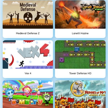
Medieval Defense Z
Lanetli Hazine
Vex 4
Tower Defense HD