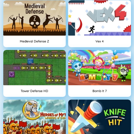
Medieval Defense Z
Vex 4
Tower Defense HD
Bomb It 7