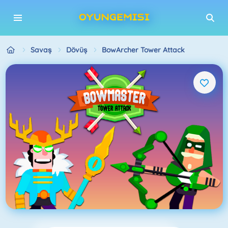
Savaş
Dövüş
BowArcher Tower Attack