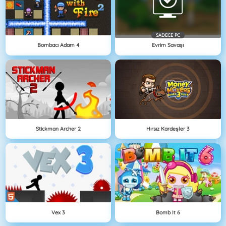
SADECE PC
Bombacı Adam 4
Evrim Savaşı
Stickman Archer 2
Hırsız Kardeşler 3
Vex 3
Bomb It 6