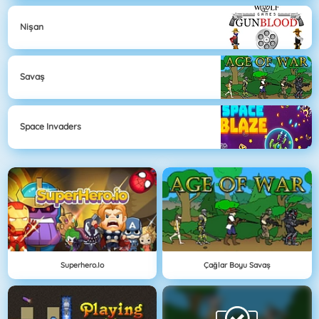
Nişan
Savaş
Space Invaders
Superhero.io
Çağlar Boyu Savaş