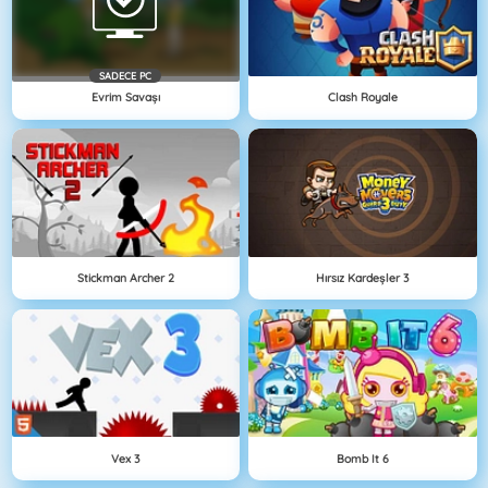
SADECE PC
Evrim Savaşı
Clash Royale
Stickman Archer 2
Hırsız Kardeşler 3
Vex 3
Bomb It 6