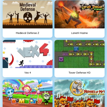
Medieval Defense Z
Lanetli Hazine
Vex 4
Tower Defense HD