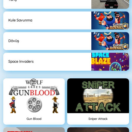
Kule Savunma
Dövüş
Space Invaders
Gun Blood
Sniper Attack