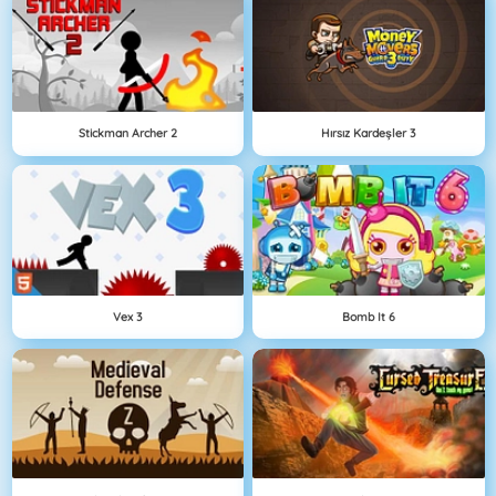
Stickman Archer 2
Hırsız Kardeşler 3
Vex 3
Bomb It 6