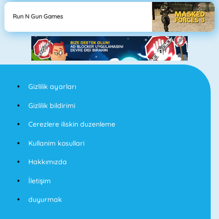
Run N Gun Games
Gizlilik ayarları
Gizlilik bildirimi
Cerezlere iliskin duzenleme
Kullanim kosullari
Hakkımızda
İletişim
duyurmak