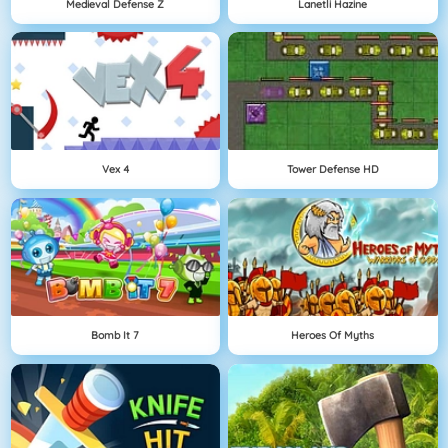
Medieval Defense Z
Lanetli Hazine
Vex 4
Tower Defense HD
Bomb It 7
Heroes Of Myths