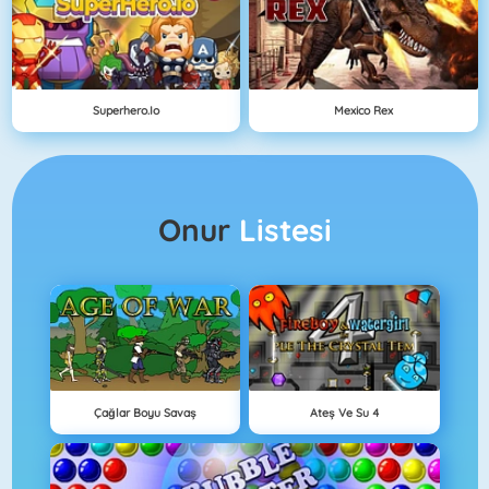
Superhero.io
Mexico Rex
Onur
Listesi
Çağlar Boyu Savaş
Ateş Ve Su 4