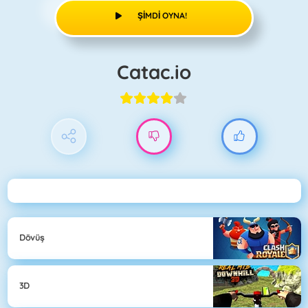
ŞIMDI OYNA!
Catac.io
Dövüş
3D