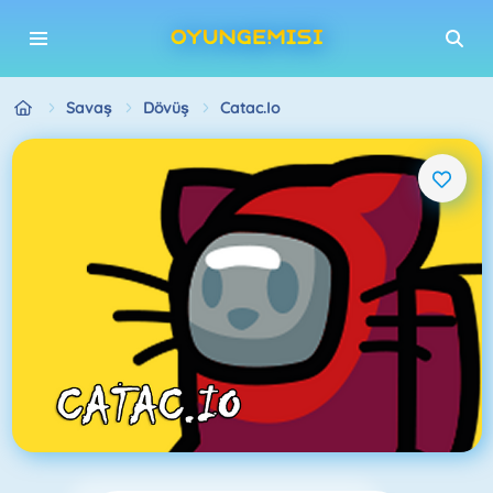
Savaş
Dövüş
Catac.io