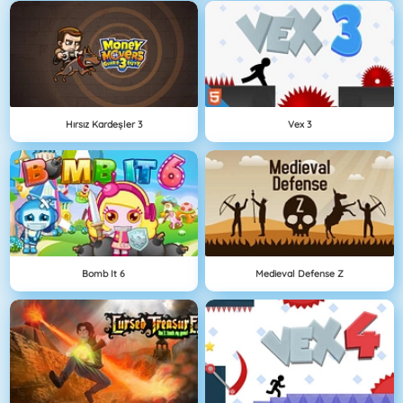
Hırsız Kardeşler 3
Vex 3
Bomb It 6
Medieval Defense Z