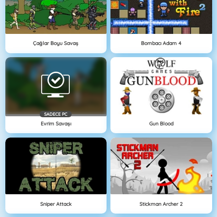
Çağlar Boyu Savaş
Bombacı Adam 4
SADECE PC
Evrim Savaşı
Gun Blood
Sniper Attack
Stickman Archer 2