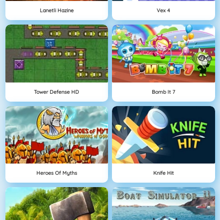
Lanetli Hazine
Vex 4
Tower Defense HD
Bomb It 7
Heroes Of Myths
Knife Hit