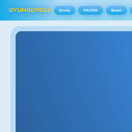
Savaş
MACERA
Beceri