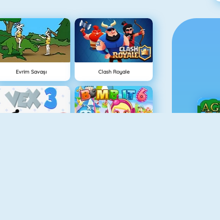
Evrim Savaşı
Clash Royale
Vex 3
Bomb It 6
Ç
Vex 4
Tower Defense HD