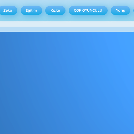
Zeka
Eğitim
Kızlar
ÇOK OYUNCULU
Yarış