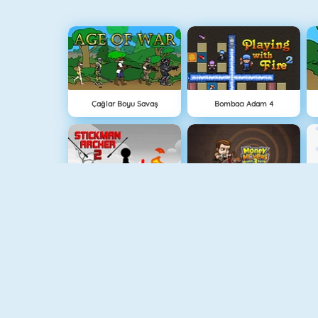
Çağlar Boyu Savaş
Bombacı Adam 4
Stickman Archer 2
Hırsız Kardeşler 3
Medieval Defense Z
Lanetli Hazine