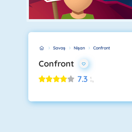
Savaş
Nişan
Confront
Confront
7.3
6
Oy