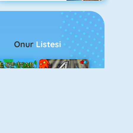
Onur
Listesi
ağlar Boyu Savaş
Ateş Ve Su 4