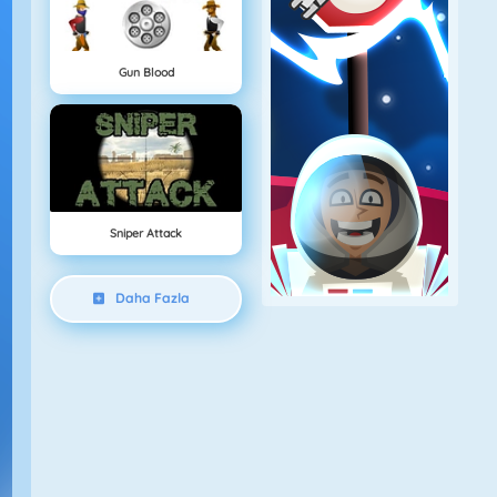
Gun Blood
Sniper Attack
Daha Fazla