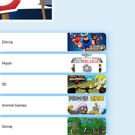
Dövüş
Nişan
3D
Animal Games
Savaş