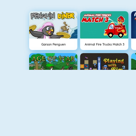
Garson Penguen
Animal Fire Trucks Match 3
Çağlar Boyu Savaş
Bombacı Adam 4
Hırsız Kardeşler 3
Vex 3