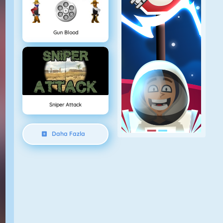
Gun Blood
Sniper Attack
Daha Fazla