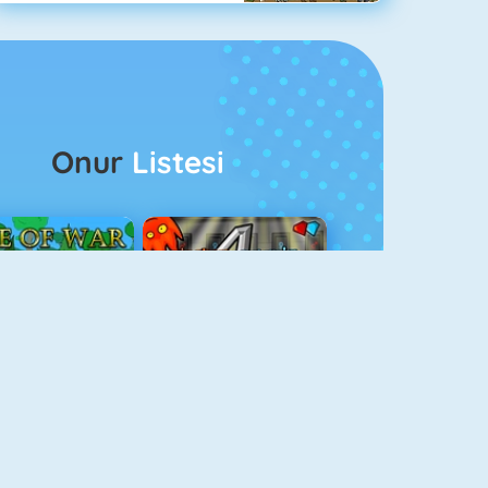
Onur
Listesi
ağlar Boyu Savaş
Ateş Ve Su 4