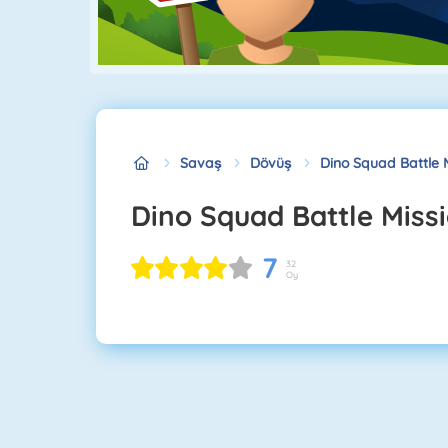
Savaş
Dövüş
Dino Squad Battle 
Dino Squad Battle Miss
7
32
Oy