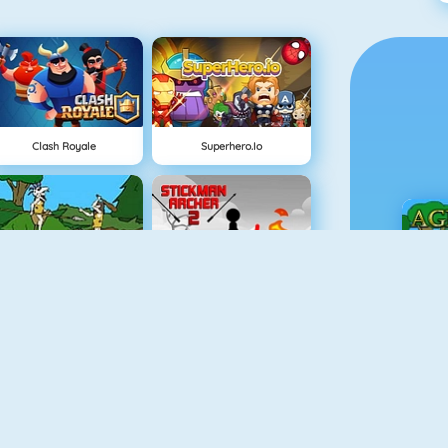
Clash Royale
Superhero.io
Evrim Savaşı
Stickman Archer 2
Ç
Bomb It 6
Medieval Defense Z