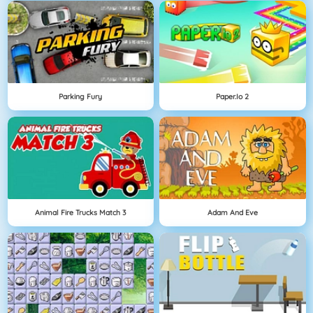
Parking Fury
Paper.io 2
Animal Fire Trucks Match 3
Adam And Eve