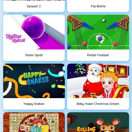
Eşleştir 2
Flip Bottle
Roller Splat!
Pinball Football
Happy Snakes
Baby Hazel Christmas Dream