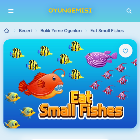
Beceri
Balık Yeme Oyunları
Eat Small Fishes