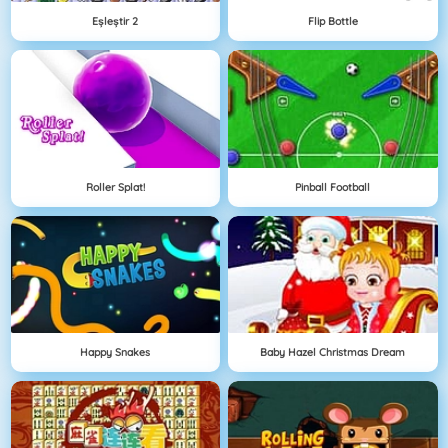
Eşleştir 2
Flip Bottle
Roller Splat!
Pinball Football
Happy Snakes
Baby Hazel Christmas Dream