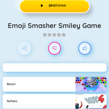
ŞIMDI OYNA!
Emoji Smasher Smiley Game
Beceri
Refleks