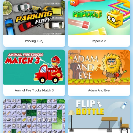
Parking Fury
Paper.io 2
Animal Fire Trucks Match 3
Adam And Eve