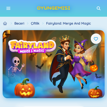
Beceri
Çiftlik
Fairyland: Merge And Magic