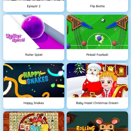
Eşleştir 2
Flip Bottle
Roller Splat!
Pinball Football
Happy Snakes
Baby Hazel Christmas Dream