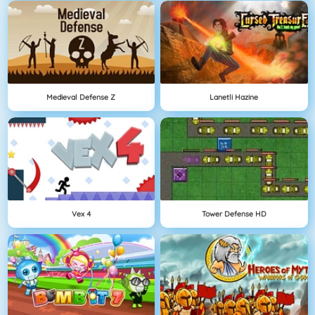
Medieval Defense Z
Lanetli Hazine
Vex 4
Tower Defense HD