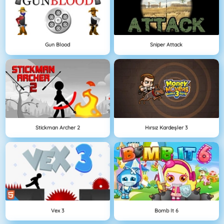
Gun Blood
Sniper Attack
Stickman Archer 2
Hırsız Kardeşler 3
Vex 3
Bomb It 6