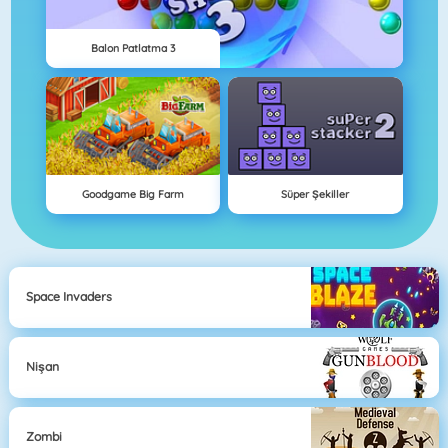
Balon Patlatma 3
Goodgame Big Farm
Süper Şekiller
Space Invaders
Nişan
Zombi