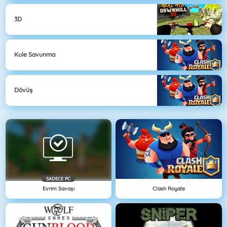
3D
Kule Savunma
Dövüş
SADECE PC
Evrim Savaşı
Clash Royale