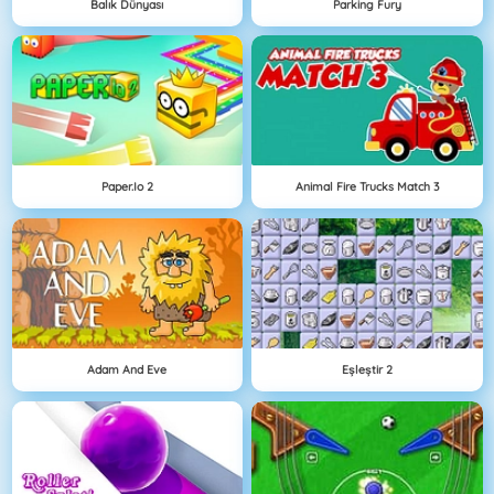
Balık Dünyası
Parking Fury
Paper.io 2
Animal Fire Trucks Match 3
Adam And Eve
Eşleştir 2