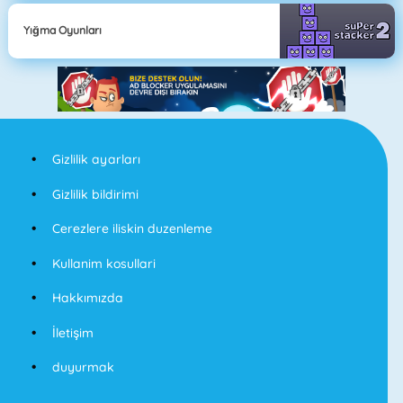
Yığma Oyunları
Gizlilik ayarları
Gizlilik bildirimi
Cerezlere iliskin duzenleme
Kullanim kosullari
Hakkımızda
İletişim
duyurmak