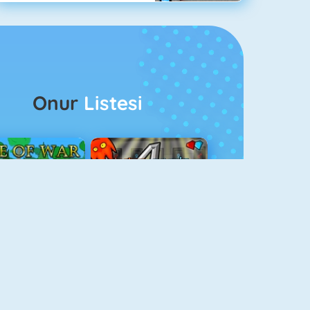
Onur
Listesi
ağlar Boyu Savaş
Ateş Ve Su 4