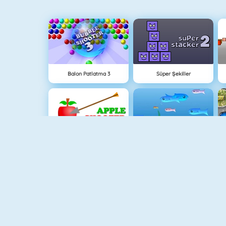
Balon Patlatma 3
Süper Şekiller
Apple Shooter
Balık Dünyası
Piano Tile
Animal Fire Trucks Match 3