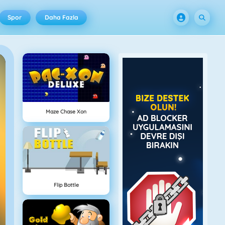
Spor
Daha Fazla
Maze Chase Xon
Flip Bottle