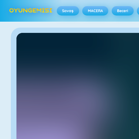
Savaş
MACERA
Beceri