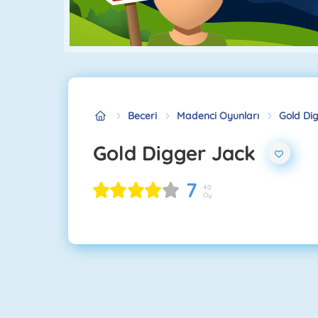
Beceri
Madenci Oyunları
Gold Di
Gold Digger Jack
7
40
Oy