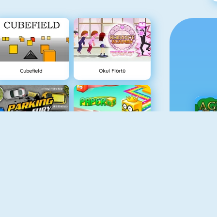
Cubefield
Okul Flörtü
Parking Fury
Paper.io 2
Ç
Adam And Eve
Eşleştir 2