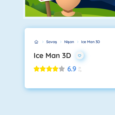
Savaş
Nişan
Ice Man 3D
Ice Man 3D
6.9
26
Oy