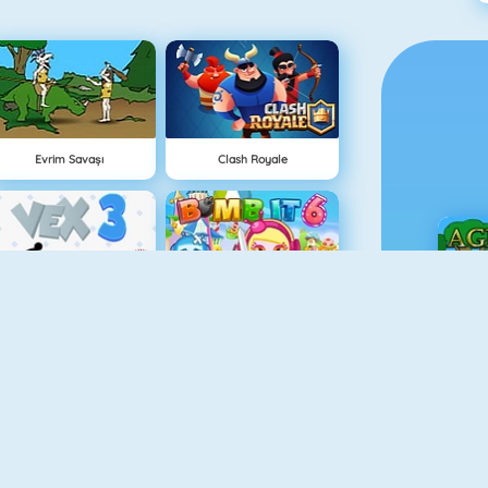
Evrim Savaşı
Clash Royale
Vex 3
Bomb It 6
Ç
Vex 4
Tower Defense HD