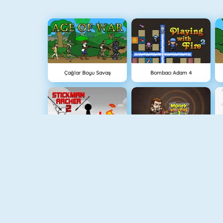
Çağlar Boyu Savaş
Bombacı Adam 4
Stickman Archer 2
Hırsız Kardeşler 3
Medieval Defense Z
Lanetli Hazine