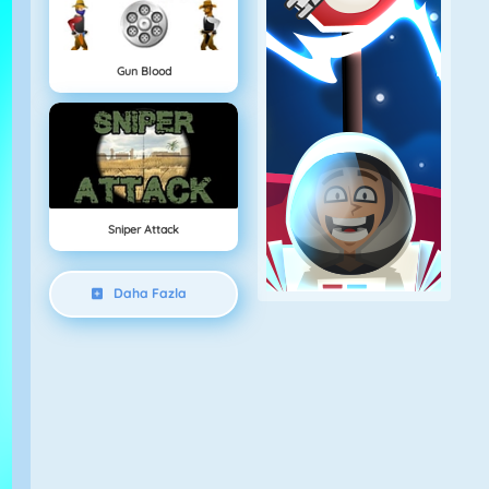
Gun Blood
Sniper Attack
Daha Fazla