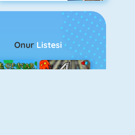
Onur
Listesi
ağlar Boyu Savaş
Ateş Ve Su 4