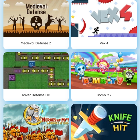
Medieval Defense Z
Vex 4
Tower Defense HD
Bomb It 7