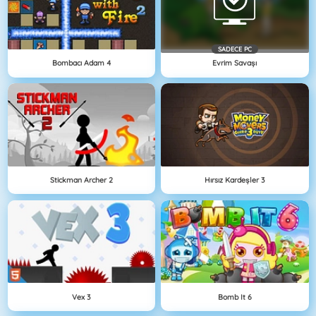
SADECE PC
Bombacı Adam 4
Evrim Savaşı
Stickman Archer 2
Hırsız Kardeşler 3
Vex 3
Bomb It 6